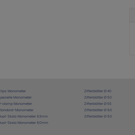
Clips Manometer
Zifferblätter Ø 40
pezielle Manometer
Zifferblätter Ø 50
U-clamp Manometer
Zifferblätter Ø 55
Standard-Manometer
Zifferblätter Ø 60
Dual-Skala Manometer 63mm
Zifferblätter Ø 63
Dual-Skala Manometer 60mm