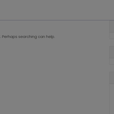
Home
Gesellschaft
Manometer
Kontakt
T
r. Perhaps searching can help.