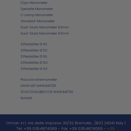
Clips Manometer
Spezielle Manometer
U-clamp Manometer
Standard-Manometer
Dual-Skala Manometer 63mm
Dual-Skala Manometer 60mm
Zifferblätter Ø 40
Zifferblätter Ø 50
Zifferblätter Ø 55
Zifferblätter Ø 60
Zifferblätter Ø 63
Präzisionsthermometer
HAHN MIT MANOMETER
SCHUTZHAUBEN FÜR MANOMETER
Kontakt
Orman s.r.l.
via delle imprese 30/32
Bremate
,
(BG)
24041
Italy
|
Tel. +39 035.4874089
-
Fax. +39 035.4874089
-
+39