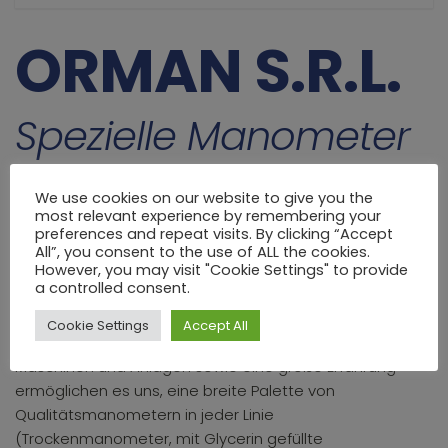
ORMAN S.R.L.
Spezielle Manometer
Qualität spezielle Manometer. Orman:
Herstellung von Manometern für Pumpenkessel
We use cookies on our website to give you the
und Kaffeemaschinen für die Industrie
most relevant experience by remembering your
preferences and repeat visits. By clicking “Accept
All”, you consent to the use of ALL the cookies.
Home
>
industrielle Manometer
>
Spezielle Manometer
However, you may visit "Cookie Settings" to provide
a controlled consent.
Orman srl ist seit mehr als 30 Jahren auf dem Markt für
Cookie Settings
Accept All
die Produktion von Spezialmanometern tätig. Engagierte
Maschinen und Anlagen sowie eine große Erfahrung
ermöglichen es uns, eine breite Palette von
Qualitätsmanometern in jeder Linie
(Trockenmanometer, mit Glycerin gefüllte