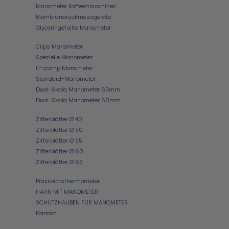
Manometer Kaffeemaschinen
Membrandruckmessgeräte
Glyceringefüllte Manometer
Clips Manometer
Spezielle Manometer
U-clamp Manometer
Standard-Manometer
Dual-Skala Manometer 63mm
Dual-Skala Manometer 60mm
Zifferblätter Ø 40
Zifferblätter Ø 50
Zifferblätter Ø 55
Zifferblätter Ø 60
Zifferblätter Ø 63
Präzisionsthermometer
HAHN MIT MANOMETER
SCHUTZHAUBEN FÜR MANOMETER
Kontakt