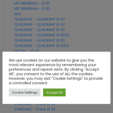
MIT MEMBRAN – Ø 63
MIT MEMBRAN – Ø 80
NULL
QUADRANT – QUADRANT Ø 40
QUADRANT – QUADRANT Ø 50
QUADRANT – QUADRANT Ø 55
QUADRANT – QUADRANT Ø 60DS
QUADRANT – QUADRANT Ø 63
QUADRANT – QUADRANT Ø 63DS
SPEZIAL – Ø 40
SPEZIAL – Ø 50
We use cookies on our website to give you the
SPEZIAL – Ø 63
most relevant experience by remembering your
STANDARD – PLASTIK Ø 100
preferences and repeat visits. By clicking “Accept
STANDARD – PLASTIK Ø 40
All”, you consent to the use of ALL the cookies.
STANDARD – PLASTIK Ø 50
However, you may visit "Cookie Settings" to provide
STANDARD – PLASTIK Ø 63
a controlled consent.
STANDARD – PLASTIK Ø 80
Cookie Settings
Accept All
STANDARD – STAHL Ø 100
STANDARD – STAHL Ø 40
STANDARD – STAHL Ø 50
STANDARD – STAHL Ø 63