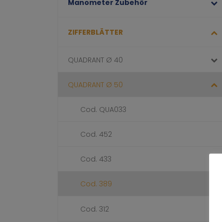
Manometer Zubehör
ZIFFERBLÄTTER
QUADRANT Ø 40
QUADRANT Ø 50
Cod. QUA033
Cod. 452
Cod. 433
Cod. 389
Cod. 312