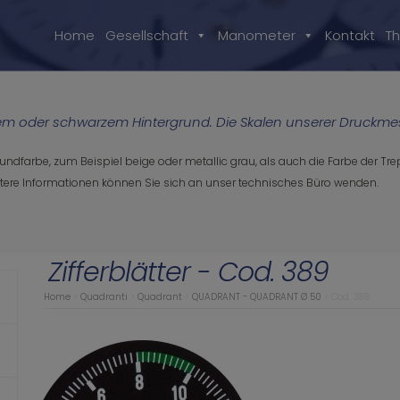
Home
Gesellschaft
Manometer
Kontakt
T
ißem oder schwarzem Hintergrund. Die Skalen unserer Druckme
ndfarbe, zum Beispiel beige oder metallic grau, als auch die Farbe der Trep
ere Informationen können Sie sich an unser technisches Büro wenden.
Zifferblätter - Cod. 389
Home
>
Quadranti
>
Quadrant
>
QUADRANT - QUADRANT Ø 50
>
Cod. 389