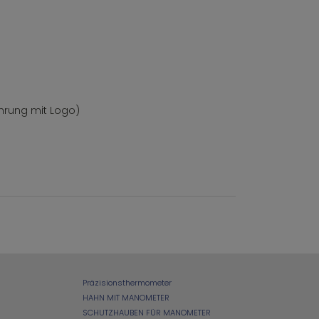
hrung mit Logo)
Präzisionsthermometer
HAHN MIT MANOMETER
SCHUTZHAUBEN FÜR MANOMETER