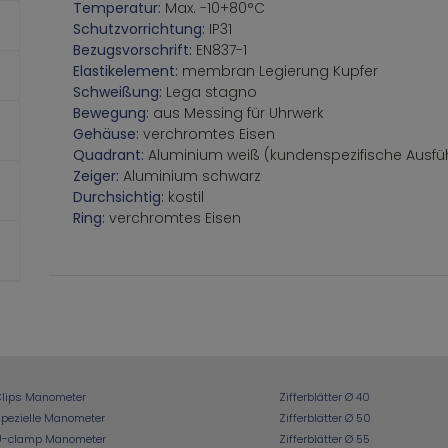
Temperatur:
Max. -10+80°C
Schutzvorrichtung:
IP31
Bezugsvorschrift:
EN837-1
Elastikelement:
membran Legierung Kupfer
Schweißung:
Lega stagno
Bewegung:
aus Messing für Uhrwerk
Gehäuse:
verchromtes Eisen
Quadrant:
Aluminium weiß (kundenspezifische Ausfü
Zeiger:
Aluminium schwarz
Durchsichtig:
kostil
Ring:
verchromtes Eisen
Clips Manometer
Zifferblätter Ø 40
pezielle Manometer
Zifferblätter Ø 50
U-clamp Manometer
Zifferblätter Ø 55