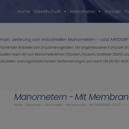
Home
Gesellschaft
Manometer
Kontakt
T
rman: Lieferung von industriellen Manometern - cod. MR100BP
in führender Anbieter von Druckmessgeräten. Ein angemessener Fuhrpark an 
Produkten nach Art von Manometerlehren (trocken, Glyzerin, rostfreier Stah
rukturellen und organisatorischen Verbesserungen, ein nach UNI EN ISO 9001 z
Manometern -
Mit Membran
Home
>
Manometri
>
Manometer
>
Mit Membran
>
MIT MEMBRAN - Ø 100
>
MR1