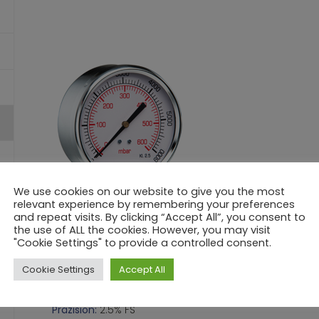
We use cookies on our website to give you the most
relevant experience by remembering your preferences
and repeat visits. By clicking “Accept All”, you consent to
the use of ALL the cookies. However, you may visit
"Cookie Settings" to provide a controlled consent.
Modell:
manometer mit membran für gas Ø 100
Durchmesser:
Ø 100
Cookie Settings
Accept All
Anschluss:
G1/4B – G3/8B – G1/2B
Skala:
60/100/250/400/600 mbar
Präzision:
2.5% FS