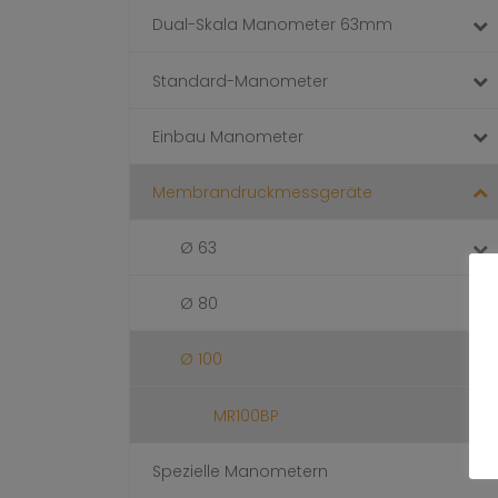
Dual-Skala Manometer 63mm
Standard-Manometer
Einbau Manometer
Membrandruckmessgeräte
Ø 63
Ø 80
Ø 100
MR100BP
Spezielle Manometern